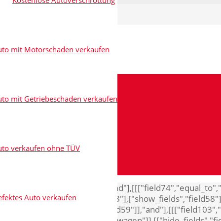
Kostenlose Autoverschrottung
uto mit Motorschaden verkaufen
to mit Getriebeschaden verkaufen
uto verkaufen ohne TÜV
8"],["show_fields","field48"]],"and"],[[["field74","equal_t
fektes Auto verkaufen
"Audi"]],[["hide_fields","field18"],["show_fields","field58"]
,"field18"],["show_fields","field59"]],"and"],[[["field103",
],[[["field103","equal_to","Volkswagen"]],[["hide_fields","fi