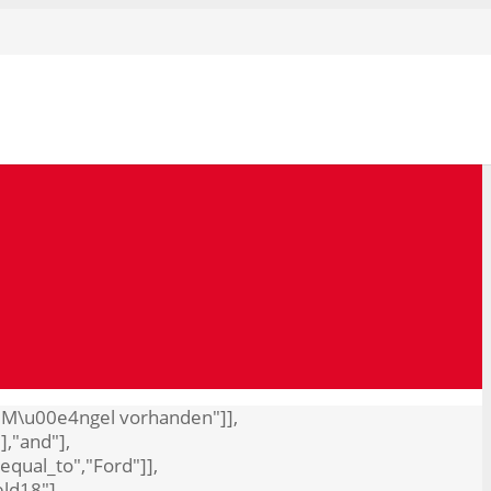
o","M\u00e4ngel vorhanden"]],
],"and"],
"equal_to","Ford"]],
eld18"],