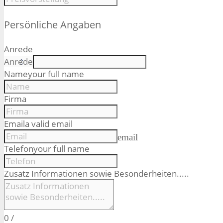
Persönliche Angaben
Anrede
Name
your full name
Firma
Email
a valid email
email
Telefon
your full name
Zusatz Informationen sowie Besonderheiten.....
0
/