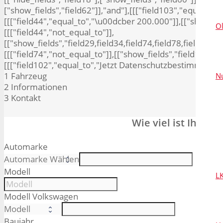
["show_fields","field62"]],"and"],[[["field103","equal_to",
[[["field44","equal_to","\u00dcber 200.000"]],[["show_field
O
[[["field44","not_equal_to"]],
[["show_fields","field29,field34,field74,field78,field80,fie
[[["field74","not_equal_to"]],[["show_fields","field10,field
[[["field102","equal_to","Jetzt Datenschutzbestimmung be
1
Fahrzeug
N
2
Informationen
3
Kontakt
Wie viel ist Ihr VW
Automarke
Modell
L
Modell Volkswagen
Baujahr