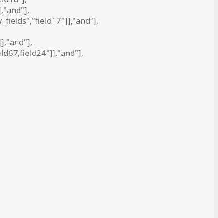
],"and"],
_fields","field17"]],"and"],
]],"and"],
eld67,field24"]],"and"],