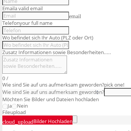
Email
a valid email
email
Telefon
your full name
Wo befindet sich Ihr Auto (PLZ oder Ort)
Zusatz Informationen sowie Besonderheiten.....
0
/
Wie sind Sie auf uns aufmerksam geworden?
pick one!
Möchten Sie Bilder und Dateien hochladen
Ja
Nein
File
upload
Bilder Hochladen
cloud_upload