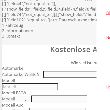
[[["field44","not_equal_to"]],
[["show_fields","field29,field34,field74,field78,field80,fie
O
[[["field74","not_equal_to"]],[["show_fields","field10,field
[[["field102","equal_to","Jetzt Datenschutzbestimmung be
1
Fahrzeug
2
Informationen
3
Kontakt
N
Kostenlose Aut
Wie viel ist Ihr Auto
Automarke
Modell
L
Modell BMW
Modell Audi