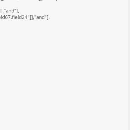
]],"and"],
eld67,field24"]],"and"],