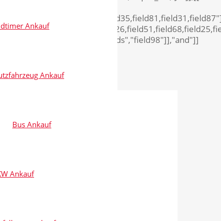
ld86,field19,field85,field22,field35,field81,field31,field87"
ldtimer Ankauf
98,field97,field96,field66,field26,field51,field68,field25,fi
st\u00e4tigen"]],[["show_fields","field98"]],"and"]]
utzfahrzeug Ankauf
obewertung
Bus Ankauf
 noch wert?
KW Ankauf