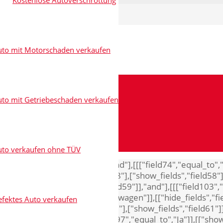
Kostenlose Autoverschrottung
uto mit Motorschaden verkaufen
to mit Getriebeschaden verkaufen
uto verkaufen ohne TÜV
8"],["show_fields","field48"]],"and"],[[["field74","equal_t
"Audi"]],[["hide_fields","field18"],["show_fields","field58"]
,"field18"],["show_fields","field59"]],"and"],[[["field103",
],[[["field103","equal_to","Volkswagen"]],[["hide_fields","fi
fektes Auto verkaufen
"Opel"]],[["hide_fields","field18"],["show_fields","field61"]
s","field65"]],"and"],[[["field97","equal_to","Ja"]],[["show