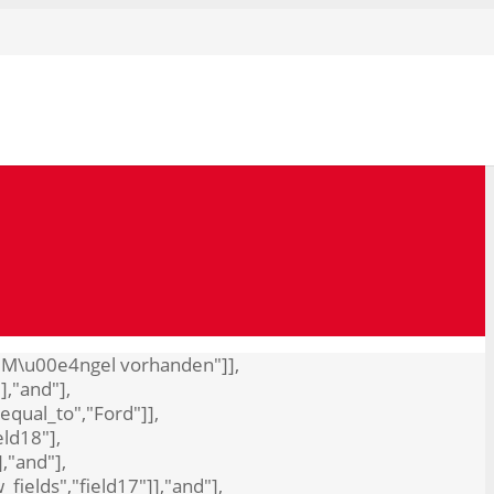
o","M\u00e4ngel vorhanden"]],
],"and"],
"equal_to","Ford"]],
eld18"],
],"and"],
_fields","field17"]],"and"],