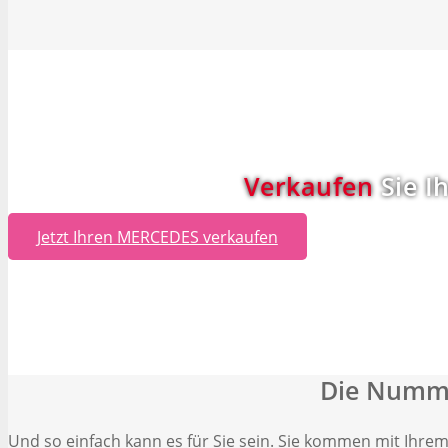
Verkaufen
Sie I
Jetzt Ihren MERCEDES verkaufen
Die Numme
Und so einfach kann es für Sie sein. Sie kommen mit Ihr