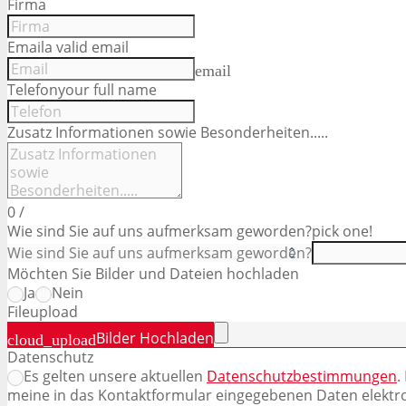
Firma
Email
a valid email
email
Telefon
your full name
Zusatz Informationen sowie Besonderheiten.....
0
/
Wie sind Sie auf uns aufmerksam geworden?
pick one!
Möchten Sie Bilder und Dateien hochladen
Ja
Nein
File
upload
Bilder Hochladen
cloud_upload
Datenschutz
Es gelten unsere aktuellen
Datenschutzbestimmungen
.
meine in das Kontaktformular eingegebenen Daten elektr