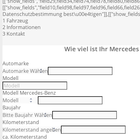
[["show_fields","field29,field34,field74,field78,field80,field86
[["show_fields","field10,field98,field97,field96,field66,field26,
Datenschutzbestimmung best\u00e4tigen"]],[["show_fields",
1
Fahrzeug
2
Informationen
3
Kontakt
Wie viel ist Ihr Mercede
Automarke
Modell
Modell Mercedes-Benz
Baujahr
Kilometerstand
ca. Kilometerstand