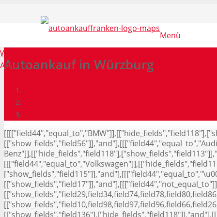
Menü
WhatsApp
Autoankauf in Würzburg
Anrufen
Start
Autoankauf in Würzburg
[[[["field44","equal_to","BMW"]],[["hide_fields","field118"],[
[["show_fields","field56"]],"and"],[[["field44","equal_to","Aud
Benz"]],[["hide_fields","field118"],["show_fields","field113"]],
[[["field44","equal_to","Volkswagen"]],[["hide_fields","field118
["show_fields","field115"]],"and"],[[["field44","equal_to","\u0
[["show_fields","field17"]],"and"],[[["field44","not_equal_to"]]
[["show_fields","field29,field34,field74,field78,field80,field86
[["show_fields","field10,field98,field97,field96,field66,field26
[["show_fields","field136"],["hide_fields","field118"]],"and"],[