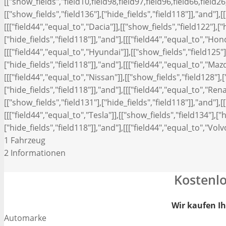
[["show_fields","field10,field98,field97,field96,field66,field26
[["show_fields","field136"],["hide_fields","field118"]],"and"],[
[[["field44","equal_to","Dacia"]],[["show_fields","field122"],["h
["hide_fields","field118"]],"and"],[[["field44","equal_to","Hond
[[["field44","equal_to","Hyundai"]],[["show_fields","field125"],
["hide_fields","field118"]],"and"],[[["field44","equal_to","Mazd
[[["field44","equal_to","Nissan"]],[["show_fields","field128"],[
["hide_fields","field118"]],"and"],[[["field44","equal_to","Rena
[["show_fields","field131"],["hide_fields","field118"]],"and"],[
[[["field44","equal_to","Tesla"]],[["show_fields","field134"],["
["hide_fields","field118"]],"and"],[[["field44","equal_to","Volv
1
Fahrzeug
2
Informationen
Kostenl
Wir kaufen Ih
Automarke