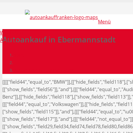
Menü
WhatsApp
Autoankauf in Ebermannstadt
Anrufen
Start
Autoankauf in Ebermannstadt
[[[["field44","equal_to","BMW"]],[["hide_fields","field118"],[
[["show_fields","field56"]],"and"],[[["field44","equal_to","Aud
Benz"]],[["hide_fields","field118"],["show_fields","field113"]],
[[["field44","equal_to","Volkswagen"]],[["hide_fields","field118
["show_fields","field115"]],"and"],[[["field44","equal_to","\u0
[["show_fields","field17"]],"and"],[[["field44","not_equal_to"]]
[["show_fields","field29,field34,field74,field78,field80,field86