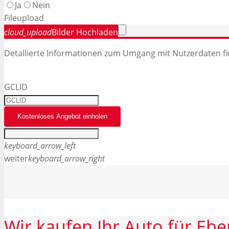
Ja
Nein
File
upload
cloud_upload
Bilder Hochladen
Detallierte Informationen zum Umgang mit Nutzerdaten fi
GCLID
Kostenloses Angebot einholen
keyboard_arrow_left
weiter
keyboard_arrow_right
Wir
kaufen
Ihr
Auto
für
Ebe